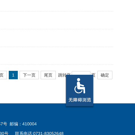
页
1
下一页
尾页
跳转至
页
确定
号 邮编：410004
30号
联系电话:0731-83052648