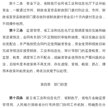
第十二条
资金下达。省财政厅会同
省工业和信息化厅
下达补贴
资金，一般通过市州、财政省直管县财政部门拨付到企业。市州、财
政省直管县财政部门要在收到省财政拨付资金后1个月内拨付至企业，
不得挪作他用。
第十三条
监督管理。
省工业和信息化厅
定期调度项目实施和融
资进展情况，会同有关部门不定期组织审核和抽查。项目实施企业应
自觉配合，并严格按照合同约定使用融资资金，资金使用和绩效目标
完成等情况应接受财政、
工业和信息化
、审计等部门的监督检查。对
监督、检查、调度等工作不配合，或融资资金使用存在严重问题的企
业，后续年度本政策将不再支持。存在虚报、冒领、截留、挤占、挪
用本政策补贴资金的，将依法依规予以处理。
第四章
部门职责
第十四条
建立
省工业和信息化厅
、省财政厅、
省地方金融监督
管理局
、人民银行湖南省分行等跨部门协同工作机制，明确责任分