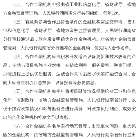
（二）
合作金融机构申报由
省工业和信息化厅
、省财政厅、
省地
方金融监督管理局
、人民银行湖南省分行共同组织，每年1次。
（三）
有意向参与合作且符合条件的金融机构需提交申请，
省工
业和信息化厅
、省财政厅、
省地方金融监督管理局
、人民银行湖南省
分行审核通过后，联合发文明确为合作金融机构。对
省地方金融监督
管理局
、人民银行湖南省分行推荐的金融机构，优先纳入合作名单。
（四）
合作金融机构应当积极开发适合设备更新和技术改造的产
品，主动与项目实施企业对接，在贷款利率、服务费率、融资门槛、
办理流程上提供优质服务。达成合作意向后应尽快签订融资合同，合
同上应当注明项目总投资、设备投资等必要信息。
（五）
合作金融机构每半年将项目融资情况提供给
省工业和信息
化厅
、省财政厅、
省地方金融监督管理局
、人民银行湖南省分行，以
便于跟踪政策情况和对补贴资金进行清算，对政策执行到位、成效突
出的合作金融机构将发文予以表彰。
（六）
合作金融机构名单实行动态管理，出现重大问题、重大风
险的金融机构，由
省地方金融监督管理局
、人民银行湖南省分行提出