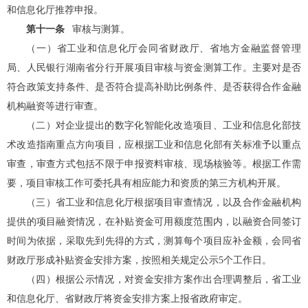
和信息化厅
推荐申报。
第十一条
审核与测算。
（一）
省工业和信息化厅
会同省财政厅、
省地方金融监督管理
局
、人民银行湖南省分行开展项目审核与资金测算工作。主要对是否
符合政策支持条件、
是否符合
提高补助比例条件、是否获得合作金融
机构融资等
进行
审查。
（二）
对企业提出的数字化智能化改造项目、
工业和信息化
部技
术改造指南重点方向项目，应根据
工业和信息化
部有关标准予以重点
审查，审查方式包括不限于申报资料审核、现场核验等。根据工作需
要，项目审核工作可委托具有相应能力和资质的第三方机构开展。
（三）
省工业和信息化厅
根据项目审查情况，以及合作金融机构
提供的项目融资情况，在补贴资金可用额度范围内，以融资合同签订
时间为依据，采取先到先得的方式，测算每个项目应补金额，会同省
财政厅形成补贴资金安排方案，按照相关规定公示5个工作日。
（四）
根据公示情况，对资金安排方案作出合理调整后，
省工业
和信息化厅
、省财政厅将资金安排方案上报省政府审定。