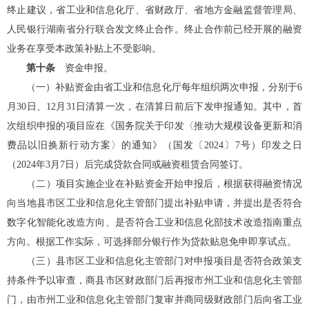
终止建议，
省工业和信息化厅
、省财政厅、
省地方金融监督管理局
、
人民银行湖南省分行联合发文终止合作。终止合作前已经开展的融资
业务在享受本政策补贴上不受影响。
第十条
资金申报。
（一）
补贴资金由
省工业和信息化厅
每年组织两次申报，分别于6
月30日、12月31日清算一次，在清算日前后下发申报通知。其中，首
次组织申报的项目应在《国务院关于印发〈推动大规模设备更新和消
费品以旧换新行动方案〉的通知》（国发〔2024〕7号）印发之日
（2024年3月7日）后完成贷款合同或融资租赁合同签订。
（二）项目实施企业在补贴资金开始申报后，根据获得融资情况
向当地县市区
工业和信息化主管部门
提出补贴申请，并提出是否符合
数字化智能化改造方向、是否符合
工业和信息化
部技术改造指南重点
方向。根据工作实际，可选择部分银行作为贷款贴息免申即享试点。
（三）县市区
工业和信息化主管部门
对申报项目是否符合政策支
持条件予以审查，商县市区财政部门后再报市州
工业和信息化主管部
门
，由市州
工业和信息化主管部门
复审并商
同级
财政部门后向
省工业