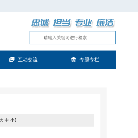
|
互动交流
专题专栏
大
中
小
】