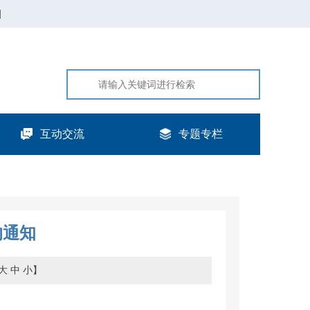
|
互动交流
专题专栏
的通知
大
中
小
】