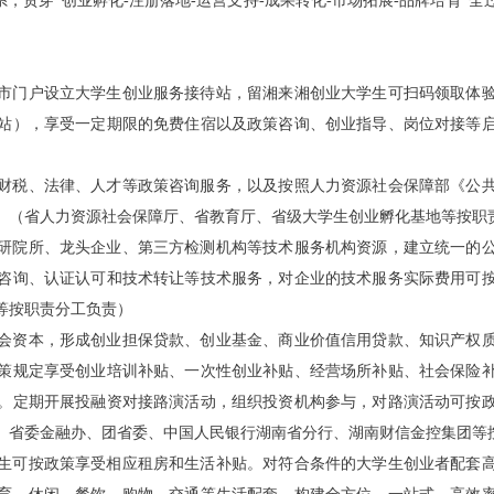
系，贯穿
“
创业孵化
-
注册落地
-
运营支持
-
成果转化
-
市场拓展
-
品牌培育
”
全
市门户设立大学生创业服务接待站，留湘来湘创业大学生可扫码领取体
站），享受一定期限的免费住宿以及政策咨询、创业指导、岗位对接等
财税、法律、人才等政策咨询服务，以及按照人力资源社会保障部《公
。
（省人力资源社会保障厅、省教育厅、省级大学生创业孵化基地等按职
研院所、龙头企业、第三方检测机构等技术服务机构资源，建立统一的
咨询、认证认可和技术转让等技术服务，对企业的技术服务实际费用可
等按职责分工负责）
会资本，形成创业担保贷款、创业基金、商业价值信用贷款、知识产权
策规定享受创业培训补贴、一次性创业补贴、经营场所补贴、社会保险
。定期开展投融资对接路演活动，组织投资机构参与，对路演活动可按
、省委金融办、团省委、中国人民银行湖南省分行、湖南财信金控集团等
生可按政策享受相应租房和生活补贴。对符合条件的大学生创业者配套