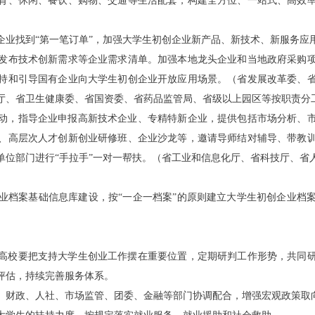
育、休闲、餐饮、购物、交通等生活配套，构建全方位、一站式、高效
企业找到
“
第一笔订单
”
，加强大学生初创企业新产品、新技术、新服务应
发布技术创新需求等企业需求清单。加强本地龙头企业和当地政府采购
持和引导国有企业向大学生初创企业开放应用场景。
（省发展改革委、
厅、省卫生健康委、省国资委、省药品监管局、省级以上园区等按职责分
动，指导企业申报高新技术企业、专精特新企业，提供包括市场分析、
、高层次人才创新创业研修班、企业沙龙等，邀请导师结对辅导、带教
单位部门进行
“
手拉手
”
一对一帮扶。
（省工业和信息化厅、省科技厅、省
业档案基础信息库建设，按
“
一企一档案
”
的原则建立大学生初创企业档
高校要把支持大学生创业工作摆在重要位置，定期研判工作形势，共同
评估，持续完善服务体系。
、财政、人社、市场监管、团委、金融等部门协调配合，增强宏观政策取