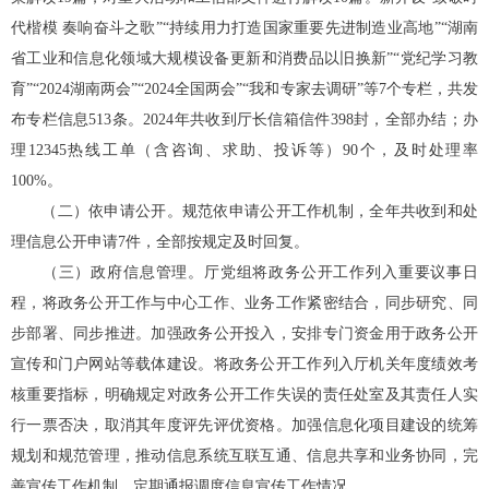
代楷模
奏响奋斗之歌
”“
持续用力打造国家重要先进制造业高地
”“
湖南
省工业和信息化领域大规模设备更新和消费品以旧换新
”“
党纪学习教
育
”“2024
湖南两会
”“2024
全国两会
”“
我和专家去调研
”
等
7
个专栏，共发
布专栏信息
513
条。
2024
年共收到厅长信箱信件
398
封，全部办结；办
理
12345
热线工单（含咨询、求助、投诉等）
90
个，及时处理率
100%
。
（二）依申请公开。
规范依申请公开工作机制，全年共收到和处
理信息公开申请
7
件，全部按规定及时回复。
（三）政府信息管理。
厅党组将政务公开工作列入重要议事日
程，将政务公开工作与中心工作、业务工作紧密结合，同步研究、同
步部署、同步推进。加强政务公开投入，安排专门资金用于政务公开
宣传和门户网站等载体建设。将政务公开工作列入厅机关年度绩效考
核重要指标，明确规定对政务公开工作失误的责任处室及其责任人实
行一票否决，取消其年度评先评优资格。加
强信息化项目建设的统筹
规划和规范管理，推动信息系统互联互通、信息共享和业务协同，
完
善宣传工作机制，定期通报调度信息宣传工作情况。