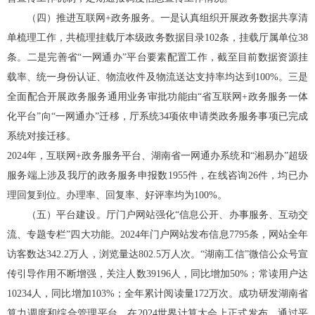
（四）推进互联网
+
政务服务。
一是认真组织开展政务数据共享清
单梳理工作，共梳理挂载厅本级政务数据目录
102
条，挂载厅属单位
38
条。二是完善省“一网通办”平台要素配置工作，截至目前数据资源挂
载率、统一身份认证、物流收件及物流送达支持率均达到
100%
。三是
全面配合开展政务服务通用业务审批功能由“省互联网
+
政务服务一体
化平台”向“一网通办”迁移，厅系统
34
项依申请类政务服务事项已完成
系统对接迁移。
2024
年，互联网
+
政务服务平台、湖南省一网通办系统和“湘易办”超级
服务端上涉及我厅的政务服务申报数
1955
件，在线咨询
26
件，均已办
理回复到位。办理率、回复率、好评率均为
100%
。
（五）平台建设。
厅门户网站强化“信息公开、办事服务、互动交
流、专题专栏”四大功能。
2024
年门户网站发布信息
7795
条
，网站全年
访客数达
342.2
万人，浏览量达
802.5
万人次。“湖南工信”微信公众号宣
传引导作用不断增强，关注人数
39196
人，同比增加
50%
；常读用户达
10234
人，同比增加
103%
；全年累计阅读量
172
万次。成功研发湖南省
算力调度和综合管理平台，在
2024
世界计算大会上正式发布，通过平