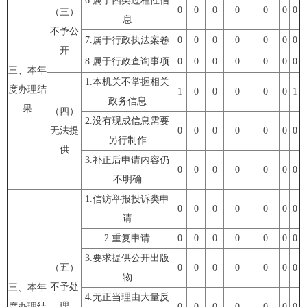
6.
属于四类过程性信
0
0
0
0
0
0
0
（三）
息
不予公
7.
属于行政执法案卷
0
0
0
0
0
0
0
开
8.
属于行政查询事项
0
0
0
0
0
0
0
三、本年
1.
本机关不掌握相关
度办理结
1
0
0
0
0
0
1
政务信息
果
（四）
2.
没有现成信息需要
无法提
0
0
0
0
0
0
0
另行制作
供
3.
补正后申请内容仍
0
0
0
0
0
0
0
不明确
1.
信访举报投诉类申
0
0
0
0
0
0
0
请
2.
重复申请
0
0
0
0
0
0
0
3.
要求提供公开出版
（五）
0
0
0
0
0
0
0
物
不予处
三、本年
4.
无正当理由大量反
理
度办理结
0
0
0
0
0
0
0