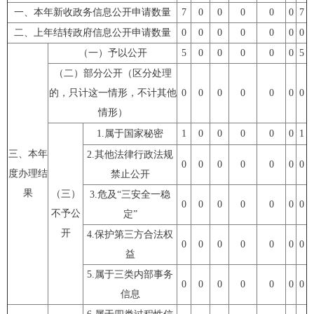
一、本年新收政务信息公开申请数量
7
0
0
0
0
0
7
二、上年结转政府信息公开申请数量
0
0
0
0
0
0
0
（一）予以公开
5
0
0
0
0
0
5
（二）部分公开（区分处理
的，只计这一情形，不计其他
0
0
0
0
0
0
0
情形）
1.
属于国家秘密
1
0
0
0
0
0
1
三、本年
2.
其他法律行政法规
0
0
0
0
0
0
0
度办理结
禁止公开
果
（三）
3.
危及
“
三安全一稳
0
0
0
0
0
0
0
不予公
定
”
开
4.
保护第三方合法权
0
0
0
0
0
0
0
益
5.
属于三类内部事务
0
0
0
0
0
0
0
信息