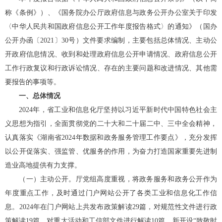
称《条例》）、《国务院办公厅政府信息与政务公开办公室关于印发
〈中华人民共和国政府信息公开工作年度报告格式〉的通知》（国办
公开办函〔
2021
〕
30
号）文件要求编制，主要包括总体情况、主动公
开政府信息情况、收到和处理政府信息公开申请情况、政府信息公开
工作行政复议和行政诉讼情况、存在的主要问题和改进情况、其他需
要报告的事项等。
一、总体情况
2024
年，省工业和信息化厅坚持以习近平新时代中国特色社会主
义思想为指引，
全面贯彻党的二十大和二十届二中、三中全会精神
，
认真落实《湖南省
2024
年数据和政务服务管理工作要点》，充分发挥
以公开促落实、强监管、优服务的作用，为奋力打造国家重要先进制
造业高地提供有力支撑。
（一）主动公开。
厅党组高度重视，将政务服务和政务公开作为
年度重点工作，及时通过门户网站公开了各类工业和信息化工作信
息。
2024
年在门户网站上共发布政策解读
29
篇，对规范性文件进行政
策解读
19
篇，对重大活动和工信部文件进行解读
10
篇。新开设
“
致敬时