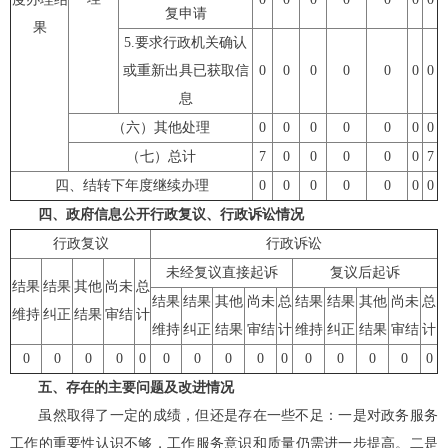
复申请
果
5.
要求行政机关确认
或重新出具已获取信
0
0
0
0
0
0
0
息
（六）其他处理
0
0
0
0
0
0
0
（七）总计
7
0
0
0
0
0
7
四、结转下年度继续办理
0
0
0
0
0
0
0
四、政府信息公开行政复议、行政诉讼情况
行政复议
行政诉讼
未经复议直接起诉
复议后起诉
结果
结果
其他
尚未
总
结果
结果
其他
尚未
总
结果
结果
其他
尚未
总
维持
纠正
结果
审结
计
维持
纠正
结果
审结
计
维持
纠正
结果
审结
计
0
0
0
0
0
0
0
0
0
0
0
0
0
0
0
五、存在的主要问题及改进情况
虽然取得了一定的成绩，但还是存在一些不足：
一是对政务服务
工作的重要性认识不够，工作服务意识和质量仍需进一步提高。二是