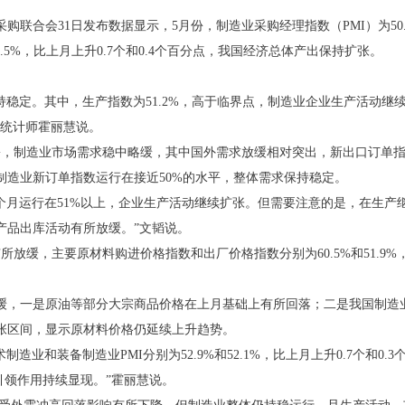
合会31日发布数据显示，5月份，制造业采购经理指数（PMI）为50.
0.5%，比上月上升0.7个和0.4个百分点，我国经济总体产出保持扩张。
定。其中，生产指数为51.2%，高于临界点，制造业企业生产活动继续保
席统计师霍丽慧说。
制造业市场需求稳中略缓，其中国外需求放缓相对突出，新出口订单指数较
制造业新订单指数运行在接近50%的水平，整体需求保持稳定。
月运行在51%以上，企业生产活动继续扩张。但需要注意的是，在生产
产品出库活动有所放缓。”文韬说。
缓，主要原材料购进价格指数和出厂价格指数分别为60.5%和51.9%，
，一是原油等部分大宗商品价格在上月基础上有所回落；二是我国制造
张区间，显示原材料价格仍延续上升趋势。
业和装备制造业PMI分别为52.9%和52.1%，比上月上升0.7个和0
引领作用持续显现。”霍丽慧说。