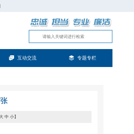
|
互动交流
专题专栏
扩张
大
中
小
】