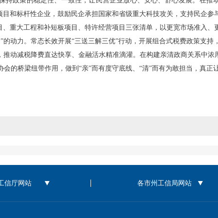
保持政策的稳定性、一致性，让民营企业放心、安心、舒心发展。在推动
性项目和标杆性企业，鼓励民企承担国家和省级重大科技攻关，支持民企参
项目、重大工程和补短板项目、特许经营项目三张清单，以更宽市场准入、
”的动力。常态长效开展“三送三解三优”行动，开展组合式税费政策支
，推动减税降费直达快享、金融活水精准滴灌。在构建亲清政商关系中浓
会的桥梁纽带作用，做到“亲”而有度守底线、“清”而有为敢担当，真正