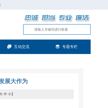
|
互动交流
专题专栏
发展大作为
大
中
小
】