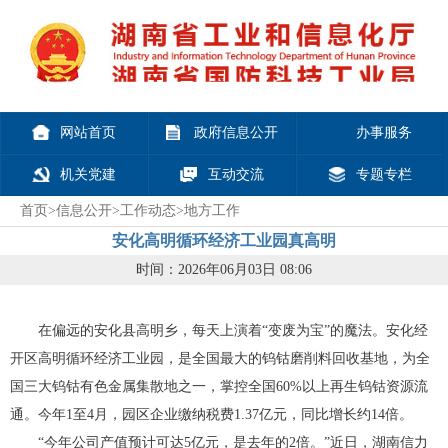
网站首页
政府信息公开
办事服务
机关党建
互动交流
专题专栏
首页
>
信息公开
>
工作动态
>
地方工作
安化高明循环经济工业园真高明
时间：2026年06月03日 08:06
在偏远的安化县高明乡，每天上演着“变废为宝”的魔法。安化经
开区高明循环经济工业园，是全国最大的钨钴磨削料回收基地，为全
国三大钨钴有色金属集散地之一，掌控全国60%以上再生钨钴资源流
通。今年1至4月，园区企业缴纳税费1.37亿元，同比增长约14倍。
“今年公司产值预计可达5亿元，是去年的2倍。”近日，湖南信力