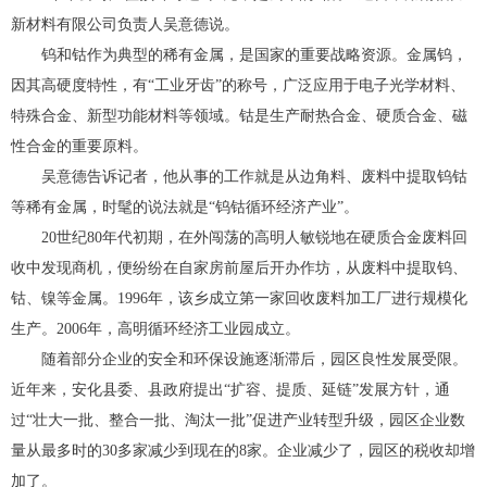
新材料有限公司负责人吴意德说。
钨和钴作为典型的稀有金属，是国家的重要战略资源。金属钨，
因其高硬度特性，有“工业牙齿”的称号，广泛应用于电子光学材料、
特殊合金、新型功能材料等领域。钴是生产耐热合金、硬质合金、磁
性合金的重要原料。
吴意德告诉记者，他从事的工作就是从边角料、废料中提取钨钴
等稀有金属，时髦的说法就是“钨钴循环经济产业”。
20世纪80年代初期，在外闯荡的高明人敏锐地在硬质合金废料回
收中发现商机，便纷纷在自家房前屋后开办作坊，从废料中提取钨、
钴、镍等金属。1996年，该乡成立第一家回收废料加工厂进行规模化
生产。2006年，高明循环经济工业园成立。
随着部分企业的安全和环保设施逐渐滞后，园区良性发展受限。
近年来，安化县委、县政府提出“扩容、提质、延链”发展方针，通
过“壮大一批、整合一批、淘汰一批”促进产业转型升级，园区企业数
量从最多时的30多家减少到现在的8家。企业减少了，园区的税收却增
加了。