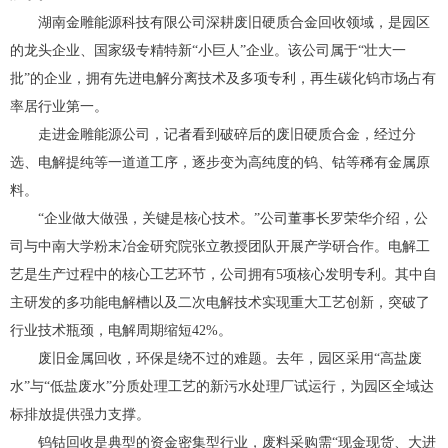
湖南金雕能源科技有限公司深耕废旧硬质合金回收领域，是园区
的龙头企业、国家级专精特新“小巨人”企业。该公司属于“壮大一
批”的企业，拥有先进电解分离技术及多项专利，再生碳化钨市场占有
率居行业第一。
走进金雕能源公司，记者看到破碎后的废旧硬质合金，经过分
选、电解提纯等一道道工序，逐步变为高纯度的钨、钴等稀有金属原
料。
“企业做大做强，关键是核心技术。”公司董事长罗荣华介绍，公
司与中南大学粉末冶金研究院张立教授团队开展产学研合作。电解工
艺是生产过程中的核心工艺环节，公司拥有5项核心发明专利。其中自
主研发的多功能电解槽以及二次电解技术实现重大工艺创新，突破了
行业技术瓶颈，电解周期缩短42%。
废旧金属回收，环保是绕不过的难题。去年，园区采用“高盐废
水”与“低盐废水”分质处理工艺的新污水处理厂试运行，为园区全域达
标排放提供强力支撑。
钨钴回收是典型的资金密集型行业，废料采购需“现金现货、大进