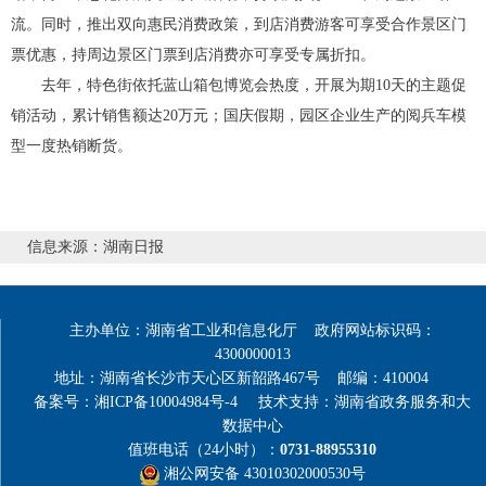
流。同时，推出双向惠民消费政策，到店消费游客可享受合作景区门
票优惠，持周边景区门票到店消费亦可享受专属折扣。
去年，特色街依托蓝山箱包博览会热度，开展为期10天的主题促
销活动，累计销售额达20万元；国庆假期，园区企业生产的阅兵车模
型一度热销断货。
信息来源：湖南日报
主办单位：湖南省工业和信息化厅 政府网站标识码：
4300000013
地址：湖南省长沙市天心区新韶路467号 邮编：410004
备案号：湘ICP备10004984号-4
技术支持：湖南省政务服务和大
数据中心
值班电话（24小时）：
0731-88955310
湘公网安备 43010302000530号