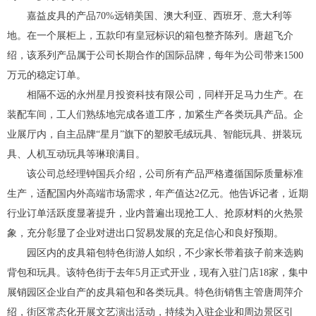
嘉益皮具的产品70%远销美国、澳大利亚、西班牙、意大利等
地。在一个展柜上，五款印有皇冠标识的箱包整齐陈列。唐超飞介
绍，该系列产品属于公司长期合作的国际品牌，每年为公司带来1500
万元的稳定订单。
相隔不远的永州星月投资科技有限公司，同样开足马力生产。在
装配车间，工人们熟练地完成各道工序，加紧生产各类玩具产品。企
业展厅内，自主品牌“星月”旗下的塑胶毛绒玩具、智能玩具、拼装玩
具、人机互动玩具等琳琅满目。
该公司总经理钟国兵介绍，公司所有产品严格遵循国际质量标准
生产，适配国内外高端市场需求，年产值达2亿元。他告诉记者，近期
行业订单活跃度显著提升，业内普遍出现抢工人、抢原材料的火热景
象，充分彰显了企业对进出口贸易发展的充足信心和良好预期。
园区内的皮具箱包特色街游人如织，不少家长带着孩子前来选购
背包和玩具。该特色街于去年5月正式开业，现有入驻门店18家，集中
展销园区企业自产的皮具箱包和各类玩具。特色街销售主管唐周萍介
绍，街区常态化开展文艺演出活动，持续为入驻企业和周边景区引