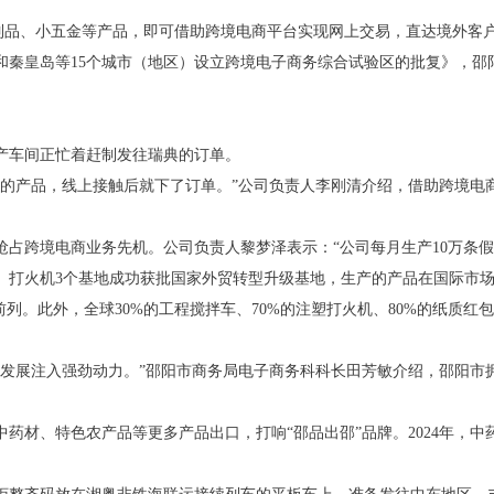
制品、小五金等产品，即可借助跨境电商平台实现网上交易，直达境外客
皇岛等15个城市（地区）设立跨境电子商务综合试验区的批复》，邵
产车间正忙着赶制发往瑞典的订单。
产品，线上接触后就下了订单。”公司负责人李刚清介绍，借助跨境电
跨境电商业务先机。公司负责人黎梦泽表示：“公司每月生产10万条假发
火机3个基地成功获批国家外贸转型升级基地，生产的产品在国际市场
列。此外，全球30%的工程搅拌车、70%的注塑打火机、80%的纸质红包
展注入强劲动力。”邵阳市商务局电子商务科科长田芳敏介绍，邵阳市拥
、特色农产品等更多产品出口，打响“邵品出邵”品牌。2024年，中药