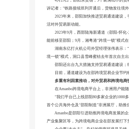
4月29日，邵阳东货场，3个装满纸巾的货
诉记者：“铁路接续班列开通后，货物发往境外
2023年来，邵阳加快推进贸易通道建设，
活对外贸易新动能。
2023年9月，西部陆海新通道（邵阳-怀化
能前移至邵阳；9月，湘粤港“跨境一锁”模式
湖南东亿打火机公司外贸经理张伟表示：“得
境一锁”模式，洞口县雪峰蜜桔去年首次自主出
邵阳还出台九大措施支持贸易通道建设；组建
目前，通道建设为在邵跨境贸易企业节约物流
多重有利因素推动，对外贸易和跨境电商
在Amanbo跨境电商平台上，非洲用户能
“我们平台已上线邵阳80多家企业的1000
首个公共海外仓及“邵阳制造”非洲展厅，助推优
Amanbo是邵阳引进助推跨境电商发展的
产业集聚区等，为跨境电商企业在邵发展打下