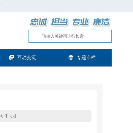
|
互动交流
专题专栏
大
中
小
】