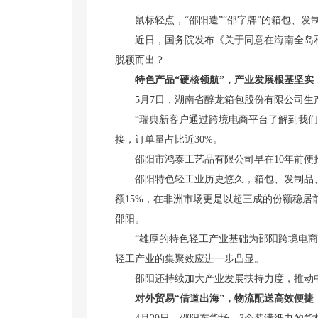
鼠标轻点，“邵阳造”“邵字牌”的箱包、发
近日，国务院发布《关于同意在海南全岛和秦
脱颖而出？
特色产品“硬核领航”，产业发展根基坚实
5月7日，湖南省醇龙箱包股份有限公司生
“瑞典新客户通过跨境电商平台了解到我们的
接，订单量占比近30%。
邵阳市鸿泰工艺品有限公司早在10年前便抢占
邵阳特色轻工业历史悠久，箱包、发制品、打
额15%，在非洲市场更是以超三成的份额稳居前
邵阳。
“雄厚的特色轻工产业基础为邵阳跨境电商发
轻工产业的集聚效应进一步凸显。
邵阳还持续加大产业发展扶持力度，推动中药材
对外贸易“借道出海”，物流配送高效便捷