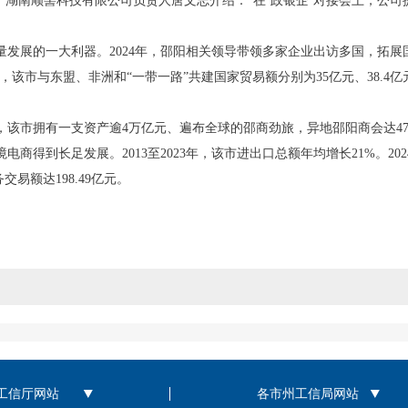
湖南顺髻科技有限公司负责人唐文志介绍：“在‘政银企’对接会上，公司
的一大利器。2024年，邵阳相关领导带领多家企业出访多国，拓展国际
年，该市与东盟、非洲和“一带一路”共建国家贸易额分别为35亿元、38.4亿
市拥有一支资产逾4万亿元、遍布全球的邵商劲旅，异地邵阳商会达47
到长足发展。2013至2023年，该市进出口总额年均增长21%。2024
易额达198.49亿元。