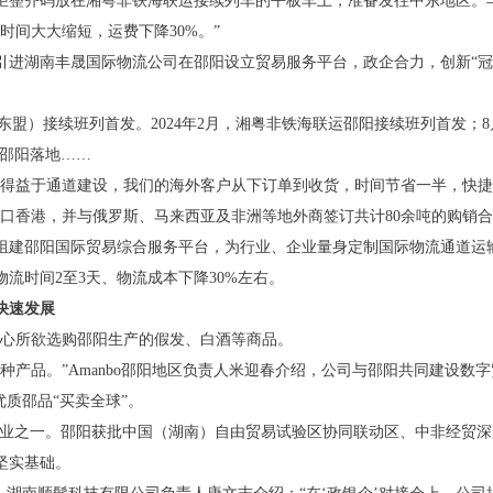
柜整齐码放在湘粤非铁海联运接续列车的平板车上，准备发往中东地区。
时间大大缩短，运费下降30%。”
引进湖南丰晟国际物流公司在邵阳设立贸易服务平台，政企合力，创新“冠
-东盟）接续班列首发。2024年2月，湘粤非铁海联运邵阳接续班列首发；
在邵阳落地……
益于通道建设，我们的海外客户从下订单到收货，时间节省一半，快捷交付
口香港，并与俄罗斯、马来西亚及非洲等地外商签订共计80余吨的购销
邵阳国际贸易综合服务平台，为行业、企业量身定制国际物流通道运输
时间2至3天、物流成本下降30%左右。
快速发展
随心所欲选购邵阳生产的假发、白酒等商品。
多种产品。”Amanbo邵阳地区负责人米迎春介绍，公司与邵阳共同建设
质邵品“买卖全球”。
企业之一。邵阳获批中国（湖南）自由贸易试验区协同联动区、中非经贸
坚实基础。