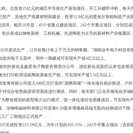
机。总投资25亿元的湘芯半导体生产基地项目，开工兴建即冲刺，每天投
投产，其他生产线紧锣密鼓建设；投资52.8亿元的爱派尔智能制造产业
。截至10月底，45个省重点建设项目、242个市重点项目，分别完成投资2
旗，初步形成以钢铁新材、工程机械、先进陶瓷为主导的新材料产业集聚区
0月底试生产，12月份预计有上千万元的销售额。”湖南业丰电子科技
业提供电子元器件，明年一期建成可实现年产值4亿元以上。
毗邻的新化县鑫星电子陶瓷有限责任公司，进驻新化高新区以来也发展迅
激光打印机用流延陶瓷基板生产线，可实现年产值3.5亿元以上。
有限公司投入100亿元打造的“源网荷储”一体化项目稳步推进。户外
于对综合智慧能源管理系统进行测试，同时，相关部门正在开展电化学储
为整体规划的新型电力运行模式，该一体化项目全面建成后，可实现年产值14
。涟钢电磁材料有限公司首卷0.20毫米薄规格高端无取向硅钢成功下线
娄底工厂三期项目正式投产……
成投资223.19亿元，为年计划的103.15%；242个市重点项目（含前期