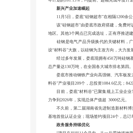
年计划的101.13%，均提前、超额完成年度计
新兴产业加速崛起
11月5日，娄底“硅钢超市”在相隔1200
该“硅钢超市”由娄底市政府搭建，免费对该
地区。其他3个网点已完成选址，正有序推进
硅钢是电气产品升级换代的关键材料，广泛
设“材料谷”大旗，以硅钢为主攻方向，大力发
经过多年发展，娄底现拥有450万吨硅钢基板
总产量达130万吨，在全国各大城市排名第四
娄底市推动钢铁产业向高强钢、汽车板发力，
料谷”产业项目209个，总投资1084.6亿元；8
目前，娄底“材料谷”已聚集规上工业企业504
力争到2026年，实现总体产值超 3000亿元。
不久前，第二届湖南省先进制造新材料博览会
基地首批认证企业；现场签约项目24个，总订单
政务服务持续优化