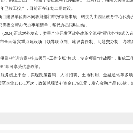
，到竣工投产，得益于娄星区帮代办服务。”12月1日，湖南大美智造
今年已竣工投产，目前正在谋划二期建设。
目建设单位向不同职能部门申报审批事项，转变为由园区政务中心代办员全
只需提交帮办代办事项清单，帮代办员限时办结。
2024)正式对外发布，娄星产业开发区政务改革全流程“帮代办”模式入
全面落实重点建设项目领导联点制、建设责任制、问题交办制、考核激
目+推进方案+挂点领导+工作专班”模式，制定项目“作战图”，形成
家里”即可享受优惠政策。
务线上平台，实现政策咨询、人才招聘、土地利用、金融通讯等多项服
企业1513.1万次，政策兑现奖补资金1.76亿元，发布金融产品183款，放