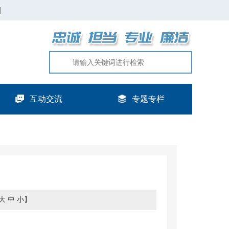
|
互动交流
专题专栏
大
中
小
】