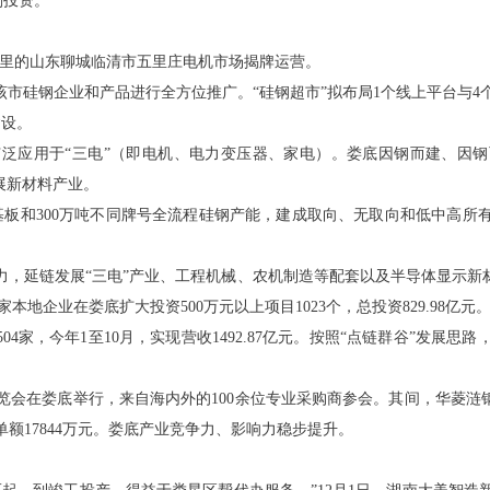
划投资。
余公里的山东聊城临清市五里庄电机市场揭牌运营。
市硅钢企业和产品进行全方位推广。“硅钢超市”拟布局1个线上平台与4
建设。
应用于“三电”（即电机、电力变压器、家电）。娄底因钢而建、因钢
展新材料产业。
和300万吨不同牌号全流程硅钢产能，建成取向、无取向和低中高所有
。
延链发展“三电”产业、工程机械、农机制造等配套以及半导体显示新材
42家本地企业在娄底扩大投资500万元以上项目1023个，总投资829.98亿元
家，今年1至10月，实现营收1492.87亿元。按照“点链群谷”发展
在娄底举行，来自海内外的100余位专业采购商参会。其间，华菱涟钢、
额17844万元。娄底产业竞争力、影响力稳步提升。