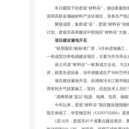
冬日暖阳下的娄底“材料谷”，涌动着蓬勃生
源用高新金属磁材料产业化项目，首条生产线已
聚链成群，集群成“谷”，娄底“材料谷”动能澎湃
计划。娄底市高举建设中部地区“材料谷”大
项目建设遍地开花
“租用园区3栋标准厂房，9月份进场施工，1
一体成型功率电感建设项目，主要为华为等企
该公司是“材料谷”一家新成立企业。与之
房，购置先进设备，当年便建成生产3000万件
项目建设遍地开花。由湖南冷水江新华能源发展
用有利天气抓紧施工；室内，信息技术人员忙
“源网荷储”是以“电源、电网、负荷、储能”
今年以来，娄底“材料谷”项目建设捷报频传
期主体竣工，华安钢宝利（GONVVAMA）
1至10月，娄底市45个省重点建设项目，累计完