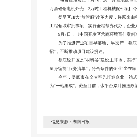
“项目在短短11个月内，从一片荒地拔地而起
万套硅钢电机外壳、2万吨工程机械配件项目
娄星区加大“放管服”改革力度，将原来由项
工程领域审批事项，实行全程帮办代办，企业
9月7日，《中国开发区营商环境百佳案例》(
为了推进产业项目早落地、早投产，娄底市
招”，不断推动项目建设提速。
娄底经开区是“材料谷”建设主阵地，实行“项
量身编制“服务清单”，符合条件的企业“坐在
今年，娄底市在全省率先打造企业一站式服
为“一站集成”。截至目前，该平台累计推送政策至
信息来源：湖南日报