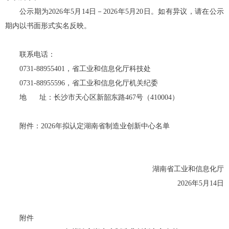
公示期为
2026年
5
月
14
日－
2026年
5
月
20
日。如有异议，请在公示
期内以书面形式实名反映。
联系电话：
0731-88955401，省
工业和信息化
厅科技处
0731-88955596，省
工业和信息化
厅机关纪委
地 址：长沙市天心区新韶东路467号（410004）
附件：
2026年拟
认定湖南省制造业创新中心名单
湖南省工业和信息化厅
202
6
年
5
月14日
附件