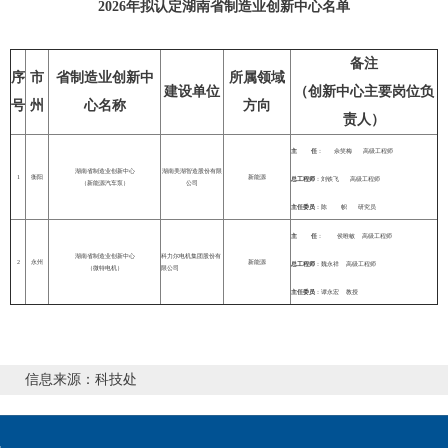
202
6
年
拟
认定湖南省制造业创新中心名单
备注
序
市
省制造业创新中
所属领域
建设单位
（创新中心主要岗位负
号
州
心名称
方向
责人）
主
任
：
佘笑梅
高级工程师
湖南省制造业创新中心
湖南美湖智造股份有限
1
衡阳
新能源
总工程师
：刘铁飞
高级工程师
（新能源汽车泵）
公司
主任委员
：
陈
帜
研究员
主
任
：
侯唯敏
高级工程师
湖南省制造业创新中心
科力尔电机集团股份有
2
永州
新能源
总工程师
：魏永祥
高级工程师
（微特电机）
限公司
主任委员
：
谭永宏
教授
信息来源：科技处