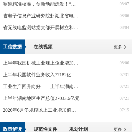
赛道精准校准，创新动能迸发！“创客中国”湖南大赛蓄力备战省级决赛
08/07
省电子信息产业研究院赴湖北省电子信息产品质量监督检验院交流学习
08/06
省无线电监测站党支部开展树立和践行正确政绩观学习教育读书班暨2026年第7次集体学习
08/04
工信数据
在线视频
更多
上半年我国机械工业规上企业增加值同比增长6.4%
08/06
上半年我国软件业务收入77182亿元 同比增长9.5%
07/31
工业生产回升向好——上半年湖南规模工业数据解读
07/21
上半年湖南地区生产总值27033.6亿元
07/21
2026年6月份规模以上工业增加值增长5.3%
07/15
政策解读
规范性文件
规划计划
更多