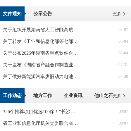
文件通知
公示公告
更多
关于组织开展湖南省人工智能高质量行业数据集、语料库、智能体典型案例征集工作的通知
08-07
关于转发《工业和信息化部等七部门办公厅（办公室）关于开展2026年工业和信息化领域创新任务揭榜挂帅工作的通知》的通知
08-04
关于公布2026年湖南省重点软件企业名单的通知
08-04
关于发布《湖南省产融合作制造业重点企业名单（2026年）》的通知
07-31
关于做好新能源汽车废旧动力电池回收和综合利用常态化监管工作的通知
07-30
工作动态
地方工作
企业资讯
他山之石
更多
326个推荐项目优选100席！“长沙银行杯”2026年“创客中国”湖南省中小企业创新创业大赛全省100强名单出炉
08/07
省工业和信息化厅机关党委联合省电子信息产业研究院赴湘西州开展“1113”服务与主题党日活动
08/07